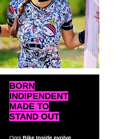
BORN
INDIPENDENT
MADE TO
STAND OUT
Oggi
Bike Inside evolve
,