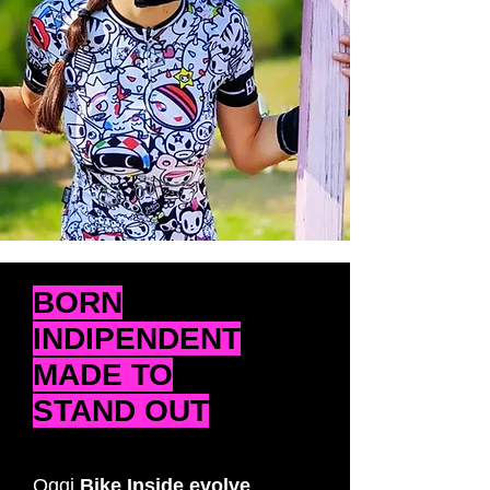
BORN
INDIPENDENT
MADE TO
STAND OUT
Oggi
Bike Inside evolve
,