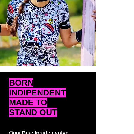
BORN
INDIPENDENT
MADE TO
STAND OUT
Oggi
Bike Inside evolve
,