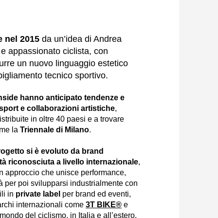
e nel 2015
da un’idea di Andrea
 e appassionato ciclista, con
odurre un nuovo linguaggio estetico
igliamento tecnico sportivo.
Inside hanno anticipato tendenze e
sport e collaborazioni artistiche
,
stribuite in oltre 40 paesi e a trovare
ome la
Triennale di Milano
.
 progetto si è evoluto da brand
tà riconosciuta a livello internazionale
,
un approccio che unisce performance,
tà per poi svilupparsi industrialmente con
ili in
private label
per brand ed eventi,
rchi internazionali come
3T BIKE®
e
ondo del ciclismo, in Italia e all’estero.