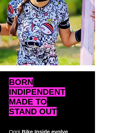
BORN
INDIPENDENT
MADE TO
STAND OUT
Oggi
Bike Inside evolve
,