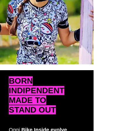
BORN
INDIPENDENT
MADE TO
STAND OUT
Oggi
Bike Inside evolve
,