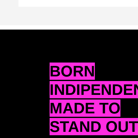
BORN
INDIPENDE
MADE TO
STAND OU