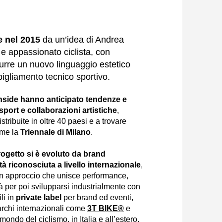
e nel 2015
da un’idea di Andrea
 e appassionato ciclista, con
odurre un nuovo linguaggio estetico
igliamento tecnico sportivo.
Inside hanno anticipato tendenze e
sport e collaborazioni artistiche
,
stribuite in oltre 40 paesi e a trovare
ome la
Triennale di Milano
.
 progetto si è evoluto da brand
tà riconosciuta a livello internazionale
,
un approccio che unisce performance,
tà per poi svilupparsi industrialmente con
ili in
private label
per brand ed eventi,
rchi internazionali come
3T BIKE®
e
ondo del ciclismo, in Italia e all’estero.