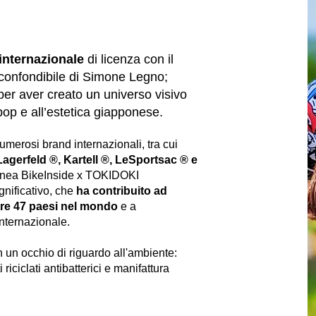
 internazionale
di licenza con il
inconfondibile di Simone Legno;
 per aver creato un universo visivo
 pop e all’estetica giapponese.
umerosi brand internazionali, tra cui
Lagerfeld ®, Kartell ®, LeSportsac ® e
 linea BikeInside x TOKIDOKI
gnificativo, che
ha contribuito ad
re
47 paesi nel mondo
e a
internazionale.
n un occhio di riguardo all'ambiente:
i riciclati antibatterici e manifattura