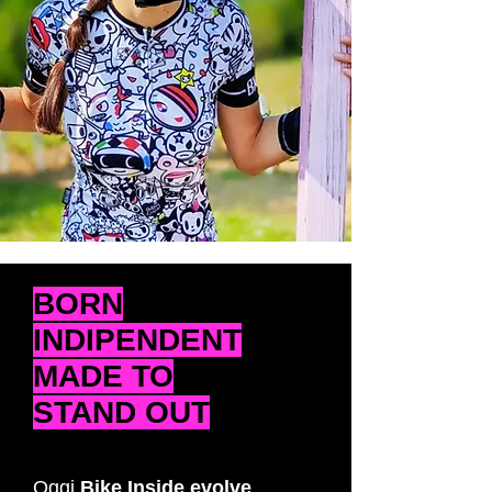
BORN
INDIPENDENT
MADE TO
STAND OUT
Oggi
Bike Inside evolve
,