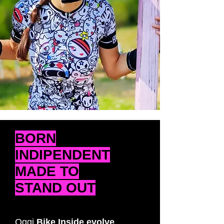
BORN
INDIPENDENT
MADE TO
STAND OUT
Oggi
Bike Inside evolve
,