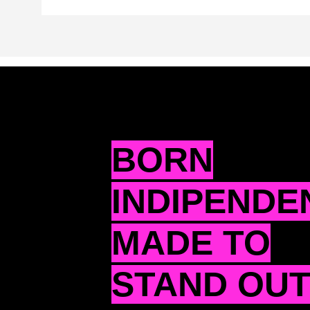
BORN
INDIPENDE
MADE TO
STAND OU