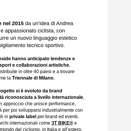
e nel 2015
da un’idea di Andrea
 e appassionato ciclista, con
odurre un nuovo linguaggio estetico
igliamento tecnico sportivo.
Inside hanno anticipato tendenze e
sport e collaborazioni artistiche
,
stribuite in oltre 40 paesi e a trovare
ome la
Triennale di Milano
.
 progetto si è evoluto da brand
tà riconosciuta a livello internazionale
,
un approccio che unisce performance,
tà per poi svilupparsi industrialmente con
ili in
private label
per brand ed eventi,
rchi internazionali come
3T BIKE®
e
ondo del ciclismo, in Italia e all’estero.