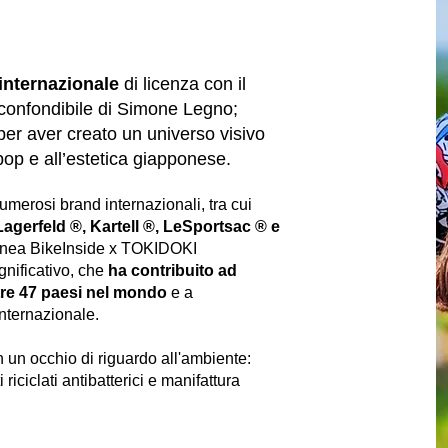
 internazionale
di licenza con il
inconfondibile di Simone Legno;
 per aver creato un universo visivo
 pop e all’estetica giapponese.
umerosi brand internazionali, tra cui
Lagerfeld ®, Kartell ®, LeSportsac ® e
 linea BikeInside x TOKIDOKI
gnificativo, che
ha contribuito ad
re
47 paesi nel mondo
e a
internazionale.
n un occhio di riguardo all'ambiente:
i riciclati antibatterici e manifattura