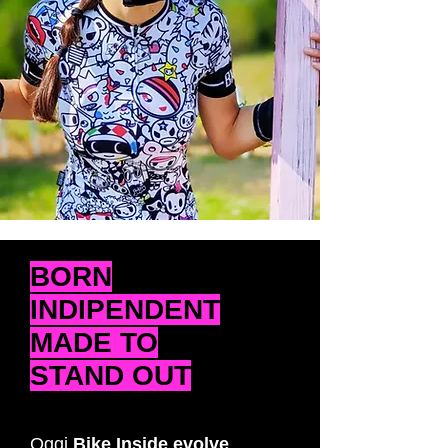
BORN
INDIPENDENT
MADE TO
STAND OUT
Oggi
Bike Inside evolve
,