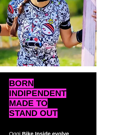
BORN
INDIPENDENT
MADE TO
STAND OUT
Oggi
Bike Inside evolve
,