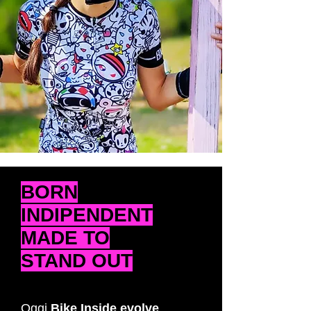
BORN
INDIPENDENT
MADE TO
STAND OUT
Oggi
Bike Inside evolve
,