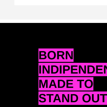
BORN
INDIPENDE
MADE TO
STAND OU