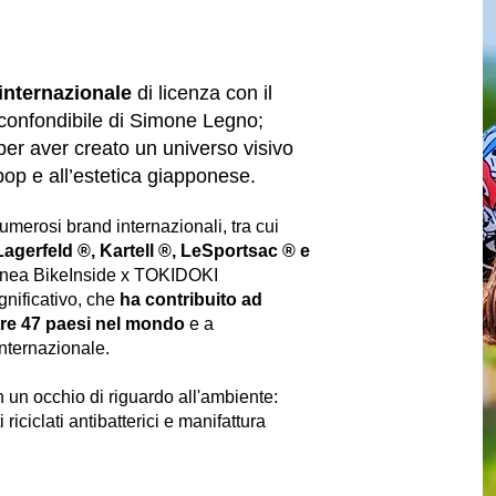
 internazionale
di licenza con il
inconfondibile di Simone Legno;
 per aver creato un universo visivo
 pop e all’estetica giapponese.
umerosi brand internazionali, tra cui
Lagerfeld ®, Kartell ®, LeSportsac ® e
 linea BikeInside x TOKIDOKI
gnificativo, che
ha contribuito ad
re
47 paesi nel mondo
e a
internazionale.
n un occhio di riguardo all'ambiente:
i riciclati antibatterici e manifattura