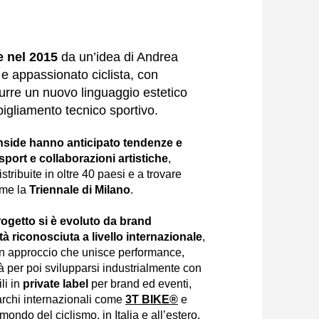
e nel 2015
da un’idea di Andrea
 e appassionato ciclista, con
odurre un nuovo linguaggio estetico
igliamento tecnico sportivo.
Inside hanno anticipato tendenze e
sport e collaborazioni artistiche
,
stribuite in oltre 40 paesi e a trovare
ome la
Triennale di Milano
.
 progetto si è evoluto da brand
tà riconosciuta a livello internazionale
,
un approccio che unisce performance,
tà per poi svilupparsi industrialmente con
ili in
private label
per brand ed eventi,
rchi internazionali come
3T BIKE®
e
ondo del ciclismo, in Italia e all’estero.