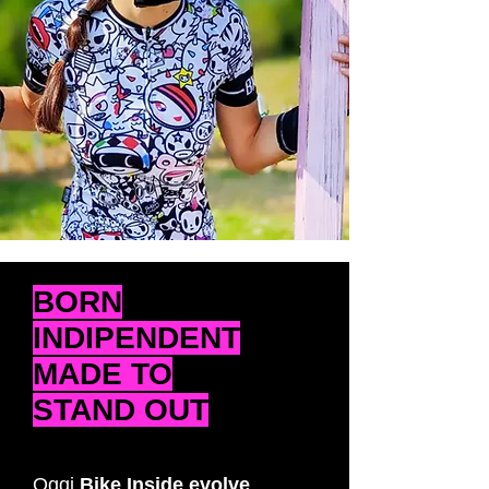
BORN
INDIPENDENT
MADE TO
STAND OUT
Oggi
Bike Inside evolve
,