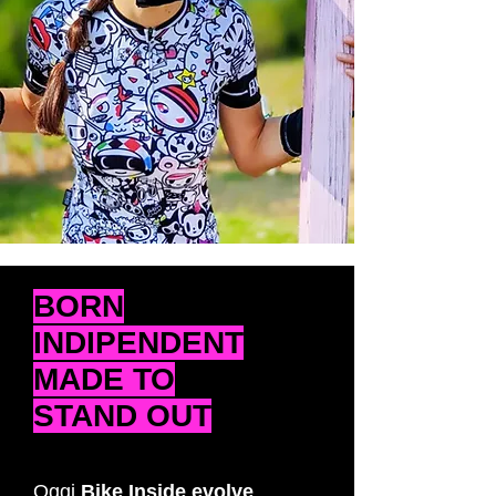
BORN
INDIPENDENT
MADE TO
STAND OUT
Oggi
Bike Inside evolve
,