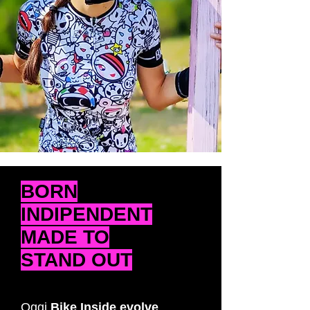
BORN
INDIPENDENT
MADE TO
STAND OUT
Oggi
Bike Inside evolve
,