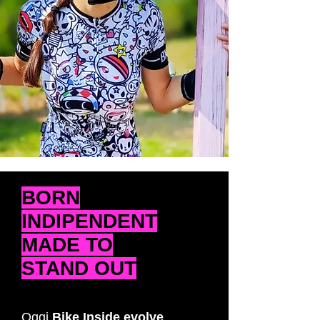
BORN
INDIPENDENT
MADE TO
STAND OUT
Oggi
Bike Inside evolve
,