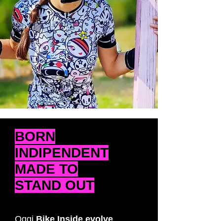
BORN
INDIPENDENT
MADE TO
STAND OUT
Oggi
Bike Inside evolve
,