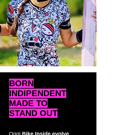
BORN
INDIPENDENT
MADE TO
STAND OUT
Oggi
Bike Inside evolve
,