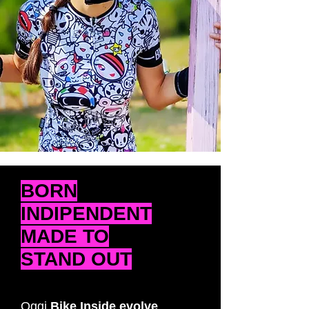
BORN
INDIPENDENT
MADE TO
STAND OUT
Oggi
Bike Inside evolve
,