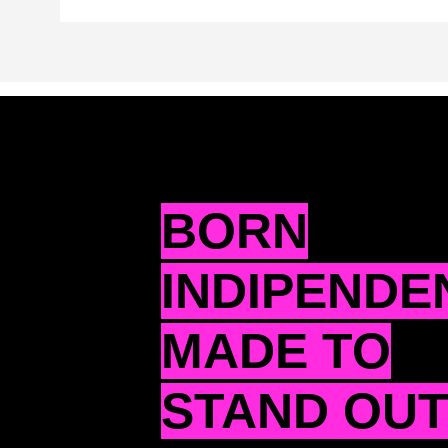
BORN
INDIPENDE
MADE TO
STAND OU