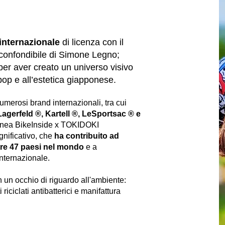
 internazionale
di licenza con il
inconfondibile di Simone Legno;
 per aver creato un universo visivo
 pop e all’estetica giapponese.
umerosi brand internazionali, tra cui
Lagerfeld ®, Kartell ®, LeSportsac ® e
 linea BikeInside x TOKIDOKI
gnificativo, che
ha contribuito ad
re
47 paesi nel mondo
e a
internazionale.
n un occhio di riguardo all'ambiente:
i riciclati antibatterici e manifattura