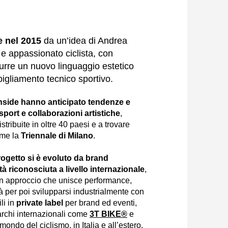
e nel 2015
da un’idea di Andrea
 e appassionato ciclista, con
odurre un nuovo linguaggio estetico
igliamento tecnico sportivo.
Inside hanno anticipato tendenze e
sport e collaborazioni artistiche
,
stribuite in oltre 40 paesi e a trovare
ome la
Triennale di Milano
.
 progetto si è evoluto da brand
tà riconosciuta a livello internazionale
,
un approccio che unisce performance,
tà per poi svilupparsi industrialmente con
ili in
private label
per brand ed eventi,
rchi internazionali come
3T BIKE®
e
ondo del ciclismo, in Italia e all’estero.