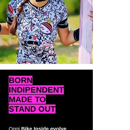
BORN
INDIPENDENT
MADE TO
STAND OUT
Oggi
Bike Inside evolve
,