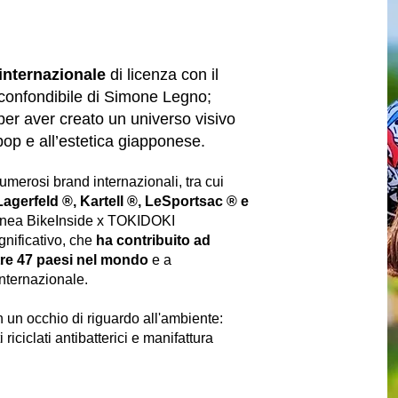
 internazionale
di licenza con il
inconfondibile di Simone Legno;
 per aver creato un universo visivo
 pop e all’estetica giapponese.
umerosi brand internazionali, tra cui
Lagerfeld ®, Kartell ®, LeSportsac ® e
 linea BikeInside x TOKIDOKI
gnificativo, che
ha contribuito ad
re
47 paesi nel mondo
e a
internazionale.
n un occhio di riguardo all'ambiente:
i riciclati antibatterici e manifattura