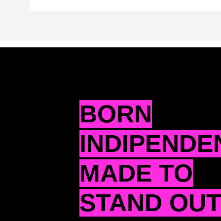
BORN
INDIPENDE
MADE TO
STAND OU